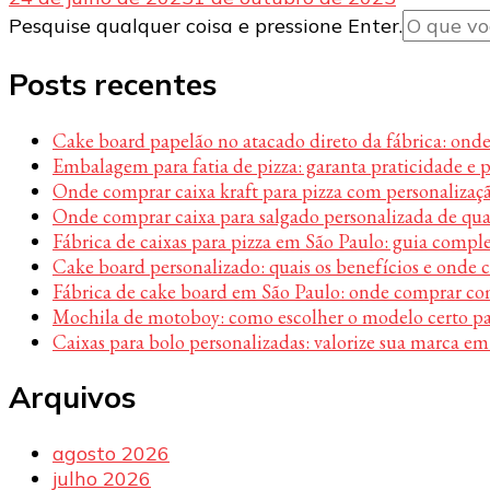
Procurando
Pesquise qualquer coisa e pressione Enter.
algo?
Posts recentes
Cake board papelão no atacado direto da fábrica: ond
Embalagem para fatia de pizza: garanta praticidade e 
Onde comprar caixa kraft para pizza com personalizaç
Onde comprar caixa para salgado personalizada de qu
Fábrica de caixas para pizza em São Paulo: guia compl
Cake board personalizado: quais os benefícios e onde
Fábrica de cake board em São Paulo: onde comprar c
Mochila de motoboy: como escolher o modelo certo par
Caixas para bolo personalizadas: valorize sua marca em
Arquivos
agosto 2026
julho 2026