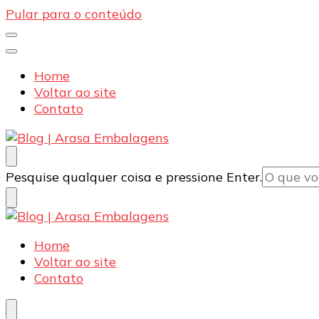
Pular para o conteúdo
Home
Voltar ao site
Contato
Blog | Arasa Embalagens
Confira conteúdos sobre embalagens para pizzas, d
Procurando
Pesquise qualquer coisa e pressione Enter.
algo?
Blog | Arasa Embalagens
Confira conteúdos sobre embalagens para pizzas, d
Home
Voltar ao site
Contato