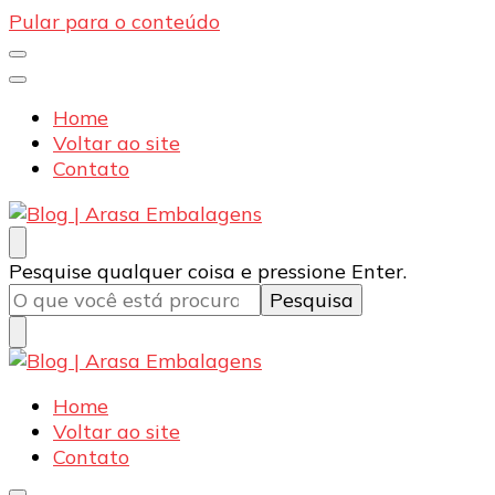
Pular para o conteúdo
Home
Voltar ao site
Contato
Blog | Arasa Embalagens
Confira conteúdos sobre embalagens para pizzas,
Procurando
Pesquise qualquer coisa e pressione Enter.
doces e salgados. Tudo para seu comércio com a
algo?
qualidade Arasa. Leia nossos conteúdos!
Blog | Arasa Embalagens
Confira conteúdos sobre embalagens para pizzas,
Home
doces e salgados. Tudo para seu comércio com a
Voltar ao site
qualidade Arasa. Leia nossos conteúdos!
Contato