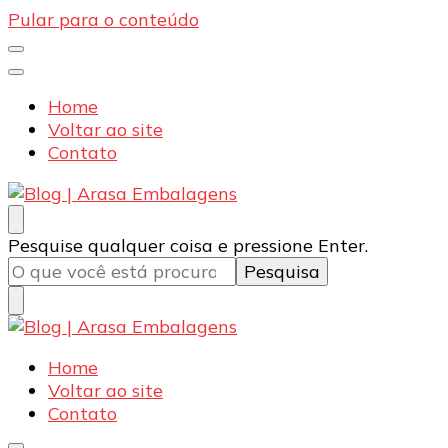
Pular para o conteúdo
Home
Voltar ao site
Contato
Blog | Arasa Embalagens
Confira conteúdos sobre embalagens para pizzas,
Procurando
Pesquise qualquer coisa e pressione Enter.
doces e salgados. Tudo para seu comércio com a
algo?
qualidade Arasa. Leia nossos conteúdos!
Blog | Arasa Embalagens
Confira conteúdos sobre embalagens para pizzas,
Home
doces e salgados. Tudo para seu comércio com a
Voltar ao site
qualidade Arasa. Leia nossos conteúdos!
Contato