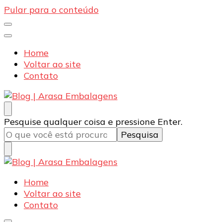
Pular para o conteúdo
Home
Voltar ao site
Contato
Blog | Arasa Embalagens
Confira conteúdos sobre embalagens para pizzas,
Procurando
Pesquise qualquer coisa e pressione Enter.
doces e salgados. Tudo para seu comércio com a
algo?
qualidade Arasa. Leia nossos conteúdos!
Blog | Arasa Embalagens
Confira conteúdos sobre embalagens para pizzas,
Home
doces e salgados. Tudo para seu comércio com a
Voltar ao site
qualidade Arasa. Leia nossos conteúdos!
Contato