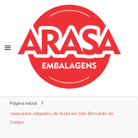
Blog | Arasa Embalagens
Confira conteúdos sobre embalagens para
Página inicial
pizzas, doces e salgados. Tudo para seu
comércio com a qualidade Arasa. Leia nossos
caixa para salgados de festa em São Bernardo do
conteúdos!
Campo