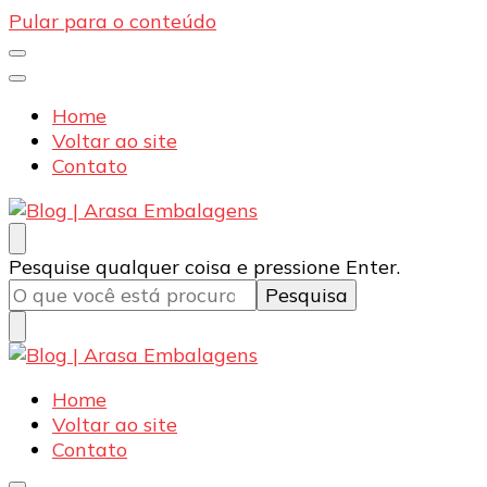
Pular para o conteúdo
Home
Voltar ao site
Contato
Blog | Arasa Embalagens
Confira conteúdos sobre embalagens para pizzas,
Procurando
Pesquise qualquer coisa e pressione Enter.
doces e salgados. Tudo para seu comércio com a
algo?
qualidade Arasa. Leia nossos conteúdos!
Blog | Arasa Embalagens
Confira conteúdos sobre embalagens para pizzas,
Home
doces e salgados. Tudo para seu comércio com a
Voltar ao site
qualidade Arasa. Leia nossos conteúdos!
Contato