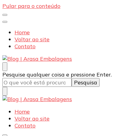
Pular para o conteúdo
Home
Voltar ao site
Contato
Blog | Arasa Embalagens
Confira conteúdos sobre embalagens para pizzas,
Procurando
Pesquise qualquer coisa e pressione Enter.
doces e salgados. Tudo para seu comércio com a
algo?
qualidade Arasa. Leia nossos conteúdos!
Blog | Arasa Embalagens
Confira conteúdos sobre embalagens para pizzas,
Home
doces e salgados. Tudo para seu comércio com a
Voltar ao site
qualidade Arasa. Leia nossos conteúdos!
Contato