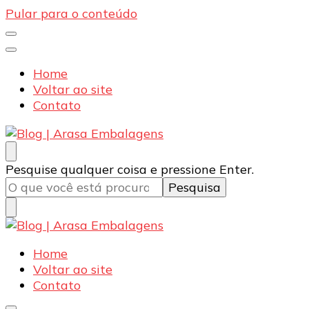
Pular para o conteúdo
Home
Voltar ao site
Contato
Blog | Arasa Embalagens
Confira conteúdos sobre embalagens para pizzas,
Procurando
Pesquise qualquer coisa e pressione Enter.
doces e salgados. Tudo para seu comércio com a
algo?
qualidade Arasa. Leia nossos conteúdos!
Blog | Arasa Embalagens
Confira conteúdos sobre embalagens para pizzas,
Home
doces e salgados. Tudo para seu comércio com a
Voltar ao site
qualidade Arasa. Leia nossos conteúdos!
Contato