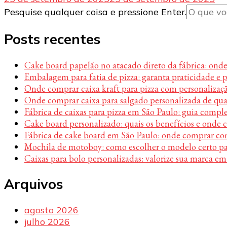
Procurando
Pesquise qualquer coisa e pressione Enter.
algo?
Posts recentes
Cake board papelão no atacado direto da fábrica: ond
Embalagem para fatia de pizza: garanta praticidade e 
Onde comprar caixa kraft para pizza com personalizaç
Onde comprar caixa para salgado personalizada de qu
Fábrica de caixas para pizza em São Paulo: guia compl
Cake board personalizado: quais os benefícios e onde
Fábrica de cake board em São Paulo: onde comprar c
Mochila de motoboy: como escolher o modelo certo par
Caixas para bolo personalizadas: valorize sua marca em
Arquivos
agosto 2026
julho 2026