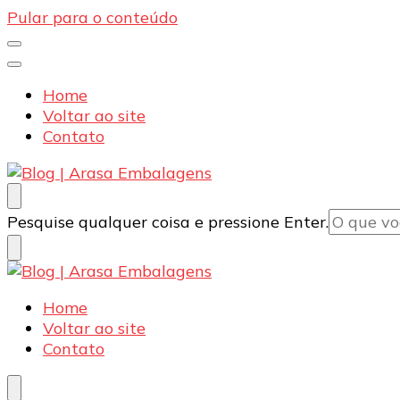
Pular para o conteúdo
Home
Voltar ao site
Contato
Blog | Arasa Embalagens
Confira conteúdos sobre embalagens para pizzas, d
Procurando
Pesquise qualquer coisa e pressione Enter.
algo?
Blog | Arasa Embalagens
Confira conteúdos sobre embalagens para pizzas, d
Home
Voltar ao site
Contato