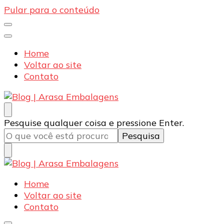
Pular para o conteúdo
Home
Voltar ao site
Contato
Blog | Arasa Embalagens
Confira conteúdos sobre embalagens para pizzas,
Procurando
Pesquise qualquer coisa e pressione Enter.
doces e salgados. Tudo para seu comércio com a
algo?
qualidade Arasa. Leia nossos conteúdos!
Blog | Arasa Embalagens
Confira conteúdos sobre embalagens para pizzas,
Home
doces e salgados. Tudo para seu comércio com a
Voltar ao site
qualidade Arasa. Leia nossos conteúdos!
Contato