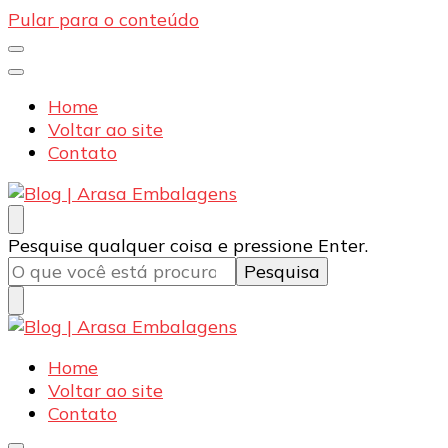
Pular para o conteúdo
Home
Voltar ao site
Contato
Blog | Arasa Embalagens
Confira conteúdos sobre embalagens para pizzas,
Procurando
Pesquise qualquer coisa e pressione Enter.
doces e salgados. Tudo para seu comércio com a
algo?
qualidade Arasa. Leia nossos conteúdos!
Blog | Arasa Embalagens
Confira conteúdos sobre embalagens para pizzas,
Home
doces e salgados. Tudo para seu comércio com a
Voltar ao site
qualidade Arasa. Leia nossos conteúdos!
Contato