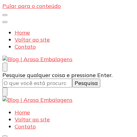
Pular para o conteúdo
Home
Voltar ao site
Contato
Blog | Arasa Embalagens
Confira conteúdos sobre embalagens para pizzas,
Procurando
Pesquise qualquer coisa e pressione Enter.
doces e salgados. Tudo para seu comércio com a
algo?
qualidade Arasa. Leia nossos conteúdos!
Blog | Arasa Embalagens
Confira conteúdos sobre embalagens para pizzas,
Home
doces e salgados. Tudo para seu comércio com a
Voltar ao site
qualidade Arasa. Leia nossos conteúdos!
Contato