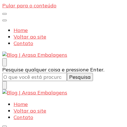
Pular para o conteúdo
Home
Voltar ao site
Contato
Blog | Arasa Embalagens
Confira conteúdos sobre embalagens para pizzas,
Procurando
Pesquise qualquer coisa e pressione Enter.
doces e salgados. Tudo para seu comércio com a
algo?
qualidade Arasa. Leia nossos conteúdos!
Blog | Arasa Embalagens
Confira conteúdos sobre embalagens para pizzas,
Home
doces e salgados. Tudo para seu comércio com a
Voltar ao site
qualidade Arasa. Leia nossos conteúdos!
Contato