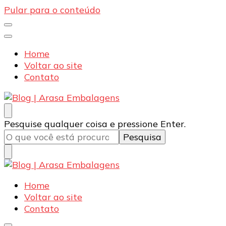
Pular para o conteúdo
Home
Voltar ao site
Contato
Blog | Arasa Embalagens
Confira conteúdos sobre embalagens para pizzas,
Procurando
Pesquise qualquer coisa e pressione Enter.
doces e salgados. Tudo para seu comércio com a
algo?
qualidade Arasa. Leia nossos conteúdos!
Blog | Arasa Embalagens
Confira conteúdos sobre embalagens para pizzas,
Home
doces e salgados. Tudo para seu comércio com a
Voltar ao site
qualidade Arasa. Leia nossos conteúdos!
Contato