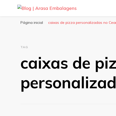
Blog | Arasa Embalagens
Confira conteúdos sobre embalagens para pizzas, do
Página inicial
caixas de pizza personalizadas no Cea
TAG
caixas de pi
personaliza