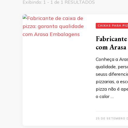
Exibindo: 1 - 1 de 1 RESULTADOS
CAIXAS PARA PI
Fabricante
com Arasa
Conheça a Aras
qualidade, pers
seuss diferenc
pizzarias, a es
pizza não é ap
o calor …
25 DE SETEMBRO 