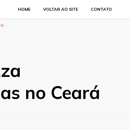
HOME
VOLTAR AO SITE
CONTATO
ces e salgados. Tudo para seu comércio com a qualidade Aras
rá
zza
das no Ceará