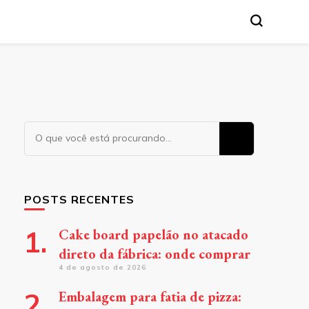
a. Leia nossos conteúdos!
Procurando
algo?
POSTS RECENTES
Cake board papelão no atacado
direto da fábrica: onde comprar
4 de agosto de 2026
Embalagem para fatia de pizza: