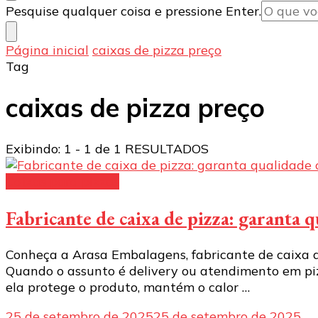
Procurando
Pesquise qualquer coisa e pressione Enter.
algo?
Página inicial
caixas de pizza preço
Tag
caixas de pizza preço
Exibindo: 1 - 1 de 1 RESULTADOS
Caixas para pizzas
Fabricante de caixa de pizza: garanta
Conheça a Arasa Embalagens, fabricante de caixa de
Quando o assunto é delivery ou atendimento em piz
ela protege o produto, mantém o calor …
25 de setembro de 2025
25 de setembro de 2025