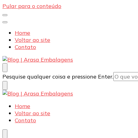
Pular para o conteúdo
Home
Voltar ao site
Contato
Blog | Arasa Embalagens
Confira conteúdos sobre embalagens para pizzas, d
Procurando
Pesquise qualquer coisa e pressione Enter.
algo?
Blog | Arasa Embalagens
Confira conteúdos sobre embalagens para pizzas, d
Home
Voltar ao site
Contato