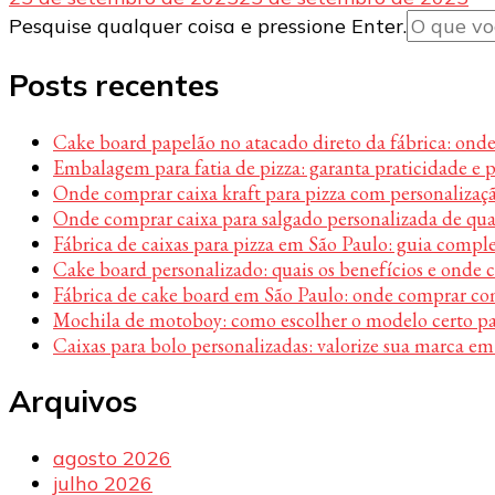
Procurando
Pesquise qualquer coisa e pressione Enter.
algo?
Posts recentes
Cake board papelão no atacado direto da fábrica: ond
Embalagem para fatia de pizza: garanta praticidade e 
Onde comprar caixa kraft para pizza com personalizaç
Onde comprar caixa para salgado personalizada de qu
Fábrica de caixas para pizza em São Paulo: guia compl
Cake board personalizado: quais os benefícios e onde
Fábrica de cake board em São Paulo: onde comprar c
Mochila de motoboy: como escolher o modelo certo par
Caixas para bolo personalizadas: valorize sua marca em
Arquivos
agosto 2026
julho 2026