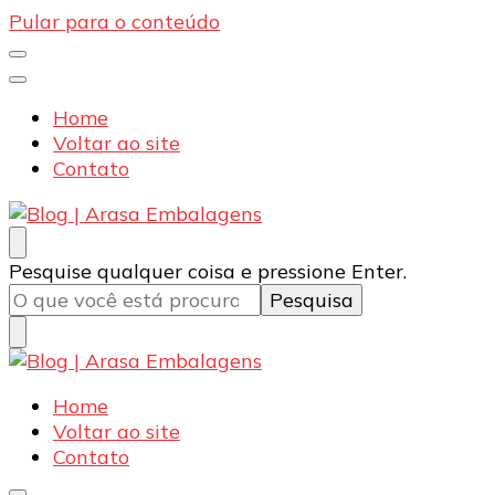
Pular para o conteúdo
Home
Voltar ao site
Contato
Blog | Arasa Embalagens
Confira conteúdos sobre embalagens para pizzas,
Procurando
Pesquise qualquer coisa e pressione Enter.
doces e salgados. Tudo para seu comércio com a
algo?
qualidade Arasa. Leia nossos conteúdos!
Blog | Arasa Embalagens
Confira conteúdos sobre embalagens para pizzas,
Home
doces e salgados. Tudo para seu comércio com a
Voltar ao site
qualidade Arasa. Leia nossos conteúdos!
Contato