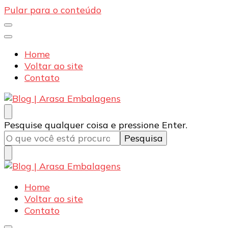
Pular para o conteúdo
Home
Voltar ao site
Contato
Blog | Arasa Embalagens
Confira conteúdos sobre embalagens para pizzas,
Procurando
Pesquise qualquer coisa e pressione Enter.
doces e salgados. Tudo para seu comércio com a
algo?
qualidade Arasa. Leia nossos conteúdos!
Blog | Arasa Embalagens
Confira conteúdos sobre embalagens para pizzas,
Home
doces e salgados. Tudo para seu comércio com a
Voltar ao site
qualidade Arasa. Leia nossos conteúdos!
Contato