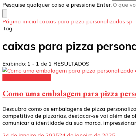
Procurando
Pesquise qualquer coisa e pressione Enter.
algo?
Página inicial
caixas para pizza personalizadas sp
Tag
caixas para pizza person
Exibindo: 1 - 1 de 1 RESULTADOS
Caixas para pizzas
Como uma embalagem para pizza person
Descubra como as embalagens de pizza personaliza
competitivo de pizzarias, destacar-se vai além de
comunicar a identidade da sua marca, impressionar c
24 de janeiro de 2025
24 de janeiro de 2025