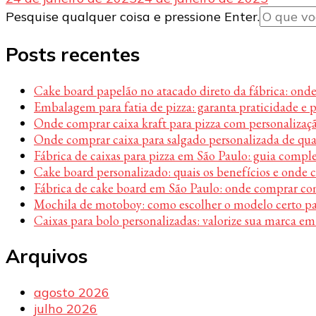
Procurando
Pesquise qualquer coisa e pressione Enter.
algo?
Posts recentes
Cake board papelão no atacado direto da fábrica: ond
Embalagem para fatia de pizza: garanta praticidade e 
Onde comprar caixa kraft para pizza com personalizaç
Onde comprar caixa para salgado personalizada de qu
Fábrica de caixas para pizza em São Paulo: guia compl
Cake board personalizado: quais os benefícios e onde
Fábrica de cake board em São Paulo: onde comprar c
Mochila de motoboy: como escolher o modelo certo par
Caixas para bolo personalizadas: valorize sua marca em
Arquivos
agosto 2026
julho 2026