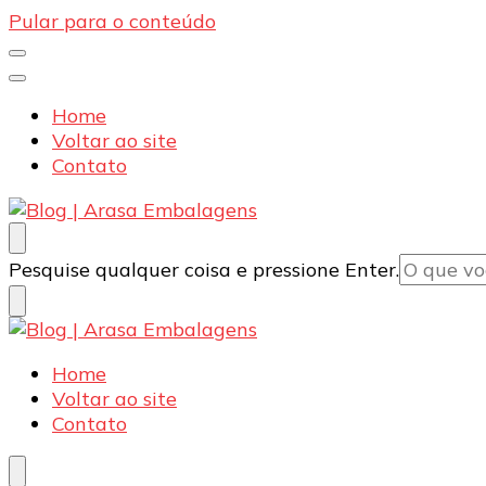
Pular para o conteúdo
Home
Voltar ao site
Contato
Blog | Arasa Embalagens
Confira conteúdos sobre embalagens para pizzas, d
Procurando
Pesquise qualquer coisa e pressione Enter.
algo?
Blog | Arasa Embalagens
Confira conteúdos sobre embalagens para pizzas, d
Home
Voltar ao site
Contato