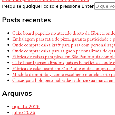
Procurando
Pesquise qualquer coisa e pressione Enter.
algo?
Posts recentes
Cake board papelão no atacado direto da fábrica: ond
Embalagem para fatia de pizza: garanta praticidade e 
Onde comprar caixa kraft para pizza com personalizaç
Onde comprar caixa para salgado personalizada de qu
Fábrica de caixas para pizza em São Paulo: guia compl
Cake board personalizado: quais os benefícios e onde
Fábrica de cake board em São Paulo: onde comprar c
Mochila de motoboy: como escolher o modelo certo par
Caixas para bolo personalizadas: valorize sua marca em
Arquivos
agosto 2026
julho 2026