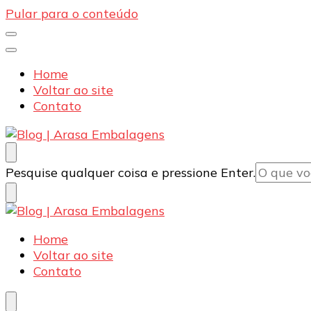
Pular para o conteúdo
Home
Voltar ao site
Contato
Blog | Arasa Embalagens
Confira conteúdos sobre embalagens para pizzas, d
Procurando
Pesquise qualquer coisa e pressione Enter.
algo?
Blog | Arasa Embalagens
Confira conteúdos sobre embalagens para pizzas, d
Home
Voltar ao site
Contato