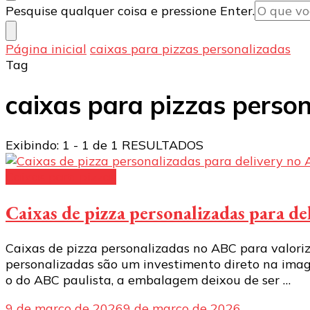
Procurando
Pesquise qualquer coisa e pressione Enter.
algo?
Página inicial
caixas para pizzas personalizadas
Tag
caixas para pizzas perso
Exibindo: 1 - 1 de 1 RESULTADOS
Caixas para pizzas
Caixas de pizza personalizadas para d
Caixas de pizza personalizadas no ABC para valoriza
personalizadas são um investimento direto na imag
o do ABC paulista, a embalagem deixou de ser …
9 de março de 2026
9 de março de 2026