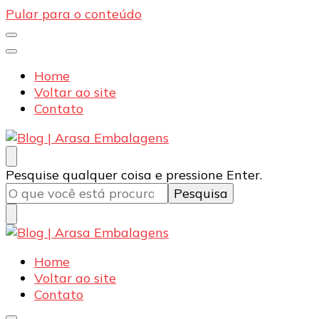
Pular para o conteúdo
Home
Voltar ao site
Contato
Blog | Arasa Embalagens
Confira conteúdos sobre embalagens para pizzas,
Procurando
Pesquise qualquer coisa e pressione Enter.
doces e salgados. Tudo para seu comércio com a
algo?
qualidade Arasa. Leia nossos conteúdos!
Blog | Arasa Embalagens
Confira conteúdos sobre embalagens para pizzas,
Home
doces e salgados. Tudo para seu comércio com a
Voltar ao site
qualidade Arasa. Leia nossos conteúdos!
Contato