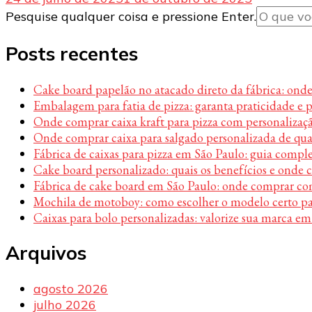
Procurando
Pesquise qualquer coisa e pressione Enter.
algo?
Posts recentes
Cake board papelão no atacado direto da fábrica: ond
Embalagem para fatia de pizza: garanta praticidade e 
Onde comprar caixa kraft para pizza com personalizaç
Onde comprar caixa para salgado personalizada de qu
Fábrica de caixas para pizza em São Paulo: guia compl
Cake board personalizado: quais os benefícios e onde
Fábrica de cake board em São Paulo: onde comprar c
Mochila de motoboy: como escolher o modelo certo par
Caixas para bolo personalizadas: valorize sua marca em
Arquivos
agosto 2026
julho 2026