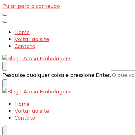
Pular para o conteúdo
Home
Voltar ao site
Contato
Blog | Arasa Embalagens
Confira conteúdos sobre embalagens para pizzas, d
Procurando
Pesquise qualquer coisa e pressione Enter.
algo?
Blog | Arasa Embalagens
Confira conteúdos sobre embalagens para pizzas, d
Home
Voltar ao site
Contato