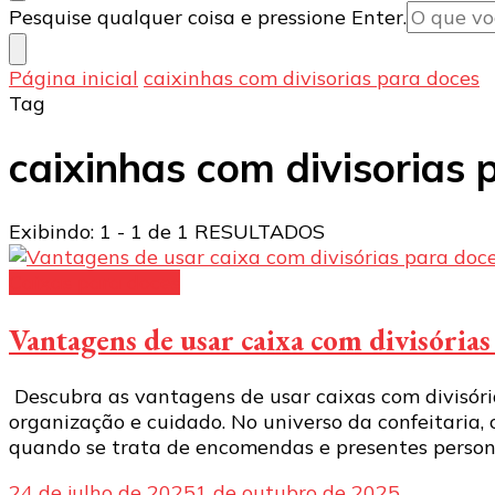
Procurando
Pesquise qualquer coisa e pressione Enter.
algo?
Página inicial
caixinhas com divisorias para doces
Tag
caixinhas com divisorias 
Exibindo: 1 - 1 de 1 RESULTADOS
Caixas para doces
Vantagens de usar caixa com divisória
Descubra as vantagens de usar caixas com divisóri
organização e cuidado. No universo da confeitaria,
quando se trata de encomendas e presentes persona
24 de julho de 2025
1 de outubro de 2025