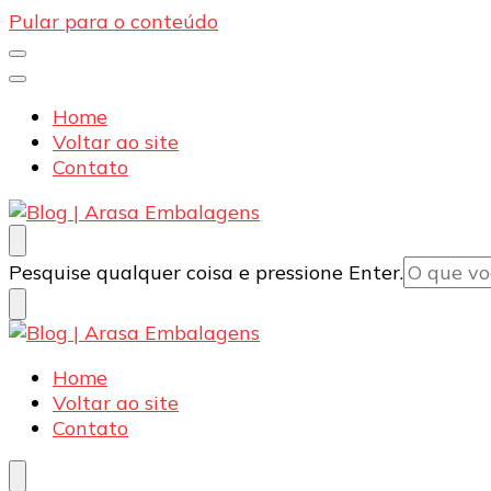
Pular para o conteúdo
Home
Voltar ao site
Contato
Blog | Arasa Embalagens
Confira conteúdos sobre embalagens para pizzas, d
Procurando
Pesquise qualquer coisa e pressione Enter.
algo?
Blog | Arasa Embalagens
Confira conteúdos sobre embalagens para pizzas, d
Home
Voltar ao site
Contato