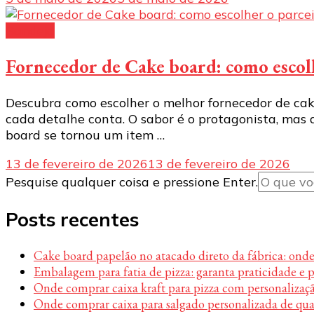
Bandeja
Fornecedor de Cake board: como escolhe
Descubra como escolher o melhor fornecedor de cake
cada detalhe conta. O sabor é o protagonista, mas 
board se tornou um item …
13 de fevereiro de 2026
13 de fevereiro de 2026
Procurando
Pesquise qualquer coisa e pressione Enter.
algo?
Posts recentes
Cake board papelão no atacado direto da fábrica: ond
Embalagem para fatia de pizza: garanta praticidade e 
Onde comprar caixa kraft para pizza com personalizaç
Onde comprar caixa para salgado personalizada de qu