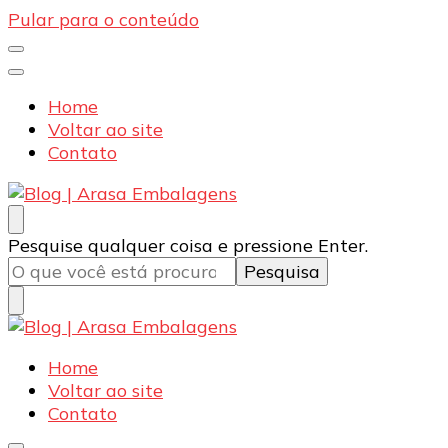
Pular para o conteúdo
Home
Voltar ao site
Contato
Blog | Arasa Embalagens
Confira conteúdos sobre embalagens para pizzas,
Procurando
Pesquise qualquer coisa e pressione Enter.
doces e salgados. Tudo para seu comércio com a
algo?
qualidade Arasa. Leia nossos conteúdos!
Blog | Arasa Embalagens
Confira conteúdos sobre embalagens para pizzas,
Home
doces e salgados. Tudo para seu comércio com a
Voltar ao site
qualidade Arasa. Leia nossos conteúdos!
Contato