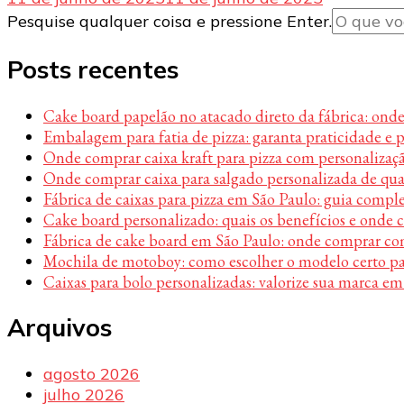
Procurando
Pesquise qualquer coisa e pressione Enter.
algo?
Posts recentes
Cake board papelão no atacado direto da fábrica: ond
Embalagem para fatia de pizza: garanta praticidade e 
Onde comprar caixa kraft para pizza com personalizaç
Onde comprar caixa para salgado personalizada de qu
Fábrica de caixas para pizza em São Paulo: guia compl
Cake board personalizado: quais os benefícios e onde
Fábrica de cake board em São Paulo: onde comprar c
Mochila de motoboy: como escolher o modelo certo par
Caixas para bolo personalizadas: valorize sua marca em
Arquivos
agosto 2026
julho 2026