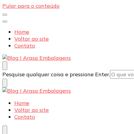
Pular para o conteúdo
Home
Voltar ao site
Contato
Blog | Arasa Embalagens
Confira conteúdos sobre embalagens para pizzas, d
Procurando
Pesquise qualquer coisa e pressione Enter.
algo?
Blog | Arasa Embalagens
Confira conteúdos sobre embalagens para pizzas, d
Home
Voltar ao site
Contato