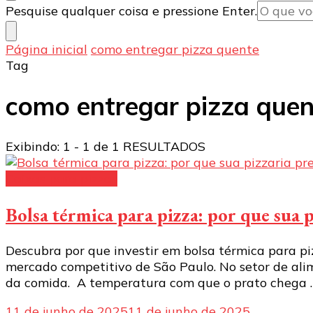
Procurando
Pesquise qualquer coisa e pressione Enter.
algo?
Página inicial
como entregar pizza quente
Tag
como entregar pizza quen
Exibindo: 1 - 1 de 1 RESULTADOS
Caixas para pizzas
Bolsa térmica para pizza: por que sua p
Descubra por que investir em bolsa térmica para piz
mercado competitivo de São Paulo. No setor de alim
da comida. A temperatura com que o prato chega 
11 de junho de 2025
11 de junho de 2025