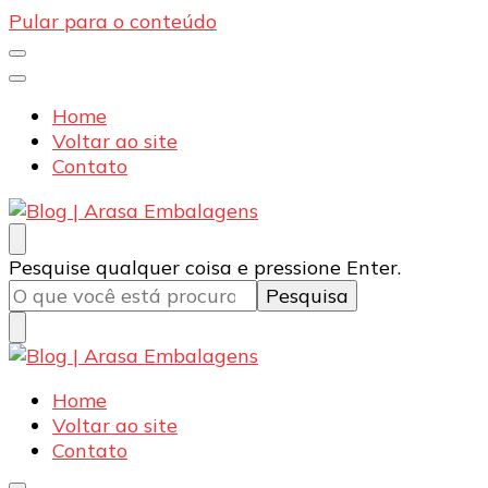
Pular para o conteúdo
Home
Voltar ao site
Contato
Blog | Arasa Embalagens
Confira conteúdos sobre embalagens para pizzas,
Procurando
Pesquise qualquer coisa e pressione Enter.
doces e salgados. Tudo para seu comércio com a
algo?
qualidade Arasa. Leia nossos conteúdos!
Blog | Arasa Embalagens
Confira conteúdos sobre embalagens para pizzas,
Home
doces e salgados. Tudo para seu comércio com a
Voltar ao site
qualidade Arasa. Leia nossos conteúdos!
Contato