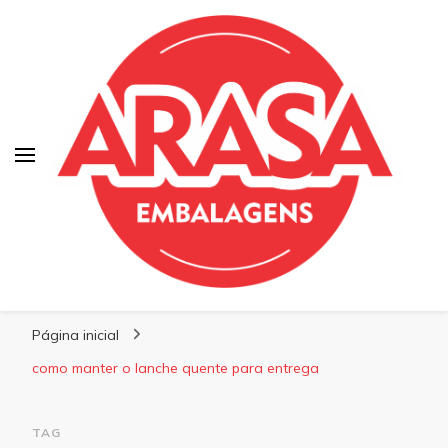
Blog | Arasa Embalagens
Confira conteúdos sobre embalagens para
Página inicial
pizzas, doces e salgados. Tudo para seu
comércio com a qualidade Arasa. Leia nossos
como manter o lanche quente para entrega
conteúdos!
TAG