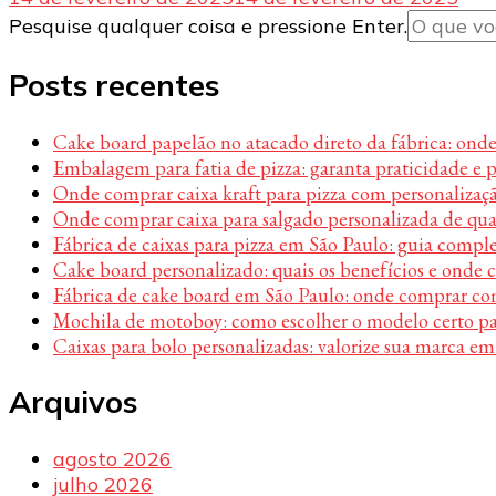
Procurando
Pesquise qualquer coisa e pressione Enter.
algo?
Posts recentes
Cake board papelão no atacado direto da fábrica: ond
Embalagem para fatia de pizza: garanta praticidade e 
Onde comprar caixa kraft para pizza com personalizaç
Onde comprar caixa para salgado personalizada de qu
Fábrica de caixas para pizza em São Paulo: guia compl
Cake board personalizado: quais os benefícios e onde
Fábrica de cake board em São Paulo: onde comprar c
Mochila de motoboy: como escolher o modelo certo par
Caixas para bolo personalizadas: valorize sua marca em
Arquivos
agosto 2026
julho 2026