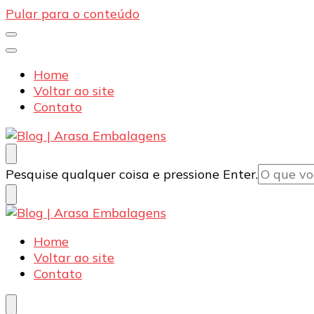
Pular para o conteúdo
Home
Voltar ao site
Contato
Blog | Arasa Embalagens
Confira conteúdos sobre embalagens para pizzas, d
Procurando
Pesquise qualquer coisa e pressione Enter.
algo?
Blog | Arasa Embalagens
Confira conteúdos sobre embalagens para pizzas, d
Home
Voltar ao site
Contato