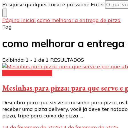
Procurando
Pesquise qualquer coisa e pressione Enter.
algo?
Página inicial
como melhorar a entrega de pizza
Tag
como melhorar a entrega 
Exibindo: 1 - 1 de 1 RESULTADOS
Mesinhas para pizza
Mesinhas para pizza: para que serve e 
Descubra para que serve a mesinha para pizza, os b
receber uma pizza delivery, você já deve ter notad
pizza, tripé para caixa de pizza …
14 de fevereiro de 2025
14 de fevereiro de 2025