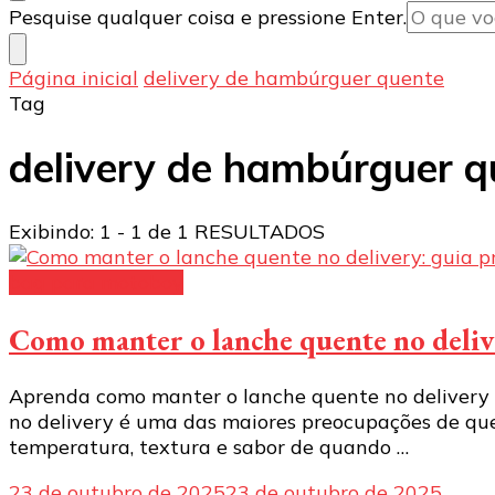
Procurando
Pesquise qualquer coisa e pressione Enter.
algo?
Página inicial
delivery de hambúrguer quente
Tag
delivery de hambúrguer q
Exibindo: 1 - 1 de 1 RESULTADOS
bag para motoboy
Como manter o lanche quente no delive
Aprenda como manter o lanche quente no delivery e
no delivery é uma das maiores preocupações de que
temperatura, textura e sabor de quando …
23 de outubro de 2025
23 de outubro de 2025