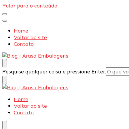
Pular para o conteúdo
Home
Voltar ao site
Contato
Blog | Arasa Embalagens
Confira conteúdos sobre embalagens para pizzas, d
Procurando
Pesquise qualquer coisa e pressione Enter.
algo?
Blog | Arasa Embalagens
Confira conteúdos sobre embalagens para pizzas, d
Home
Voltar ao site
Contato