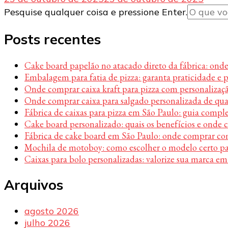
Procurando
Pesquise qualquer coisa e pressione Enter.
algo?
Posts recentes
Cake board papelão no atacado direto da fábrica: ond
Embalagem para fatia de pizza: garanta praticidade e 
Onde comprar caixa kraft para pizza com personalizaç
Onde comprar caixa para salgado personalizada de qu
Fábrica de caixas para pizza em São Paulo: guia compl
Cake board personalizado: quais os benefícios e onde
Fábrica de cake board em São Paulo: onde comprar c
Mochila de motoboy: como escolher o modelo certo par
Caixas para bolo personalizadas: valorize sua marca em
Arquivos
agosto 2026
julho 2026