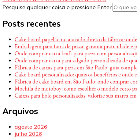
Procurando
Pesquise qualquer coisa e pressione Enter.
algo?
Posts recentes
Cake board papelão no atacado direto da fábrica: ond
Embalagem para fatia de pizza: garanta praticidade e 
Onde comprar caixa kraft para pizza com personalizaç
Onde comprar caixa para salgado personalizada de qu
Fábrica de caixas para pizza em São Paulo: guia compl
Cake board personalizado: quais os benefícios e onde
Fábrica de cake board em São Paulo: onde comprar c
Mochila de motoboy: como escolher o modelo certo par
Caixas para bolo personalizadas: valorize sua marca em
Arquivos
agosto 2026
julho 2026