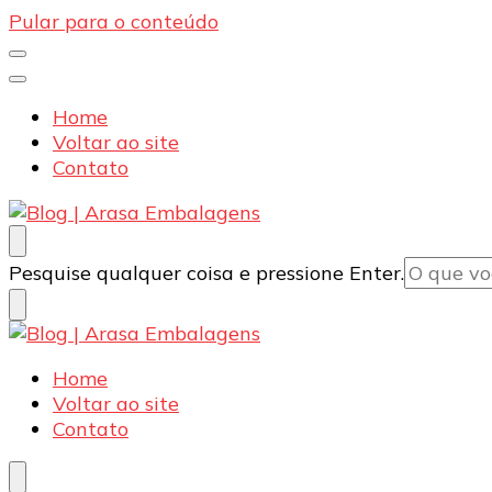
Pular para o conteúdo
Home
Voltar ao site
Contato
Blog | Arasa Embalagens
Confira conteúdos sobre embalagens para pizzas, d
Procurando
Pesquise qualquer coisa e pressione Enter.
algo?
Blog | Arasa Embalagens
Confira conteúdos sobre embalagens para pizzas, d
Home
Voltar ao site
Contato