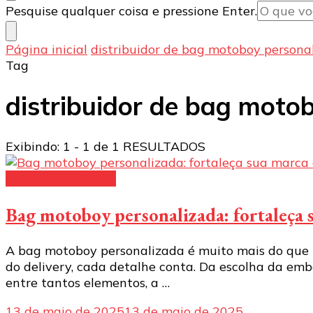
Procurando
Pesquise qualquer coisa e pressione Enter.
algo?
Página inicial
distribuidor de bag motoboy persona
Tag
distribuidor de bag moto
Exibindo: 1 - 1 de 1 RESULTADOS
bag para motoboy
Bag motoboy personalizada: fortaleça 
A bag motoboy personalizada é muito mais do que u
do delivery, cada detalhe conta. Da escolha da em
entre tantos elementos, a …
13 de maio de 2025
13 de maio de 2025