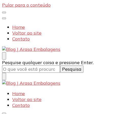
Pular para o conteúdo
Home
Voltar ao site
Contato
Blog | Arasa Embalagens
Confira conteúdos sobre embalagens para pizzas,
Procurando
Pesquise qualquer coisa e pressione Enter.
doces e salgados. Tudo para seu comércio com a
algo?
qualidade Arasa. Leia nossos conteúdos!
Blog | Arasa Embalagens
Confira conteúdos sobre embalagens para pizzas,
Home
doces e salgados. Tudo para seu comércio com a
Voltar ao site
qualidade Arasa. Leia nossos conteúdos!
Contato