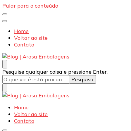
Pular para o conteúdo
Home
Voltar ao site
Contato
Blog | Arasa Embalagens
Confira conteúdos sobre embalagens para pizzas,
Procurando
Pesquise qualquer coisa e pressione Enter.
doces e salgados. Tudo para seu comércio com a
algo?
qualidade Arasa. Leia nossos conteúdos!
Blog | Arasa Embalagens
Confira conteúdos sobre embalagens para pizzas,
Home
doces e salgados. Tudo para seu comércio com a
Voltar ao site
qualidade Arasa. Leia nossos conteúdos!
Contato