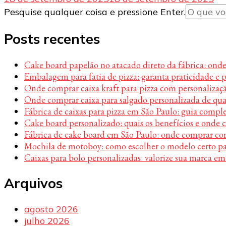
Procurando
Pesquise qualquer coisa e pressione Enter.
algo?
Posts recentes
Cake board papelão no atacado direto da fábrica: ond
Embalagem para fatia de pizza: garanta praticidade e 
Onde comprar caixa kraft para pizza com personalizaç
Onde comprar caixa para salgado personalizada de qu
Fábrica de caixas para pizza em São Paulo: guia compl
Cake board personalizado: quais os benefícios e onde
Fábrica de cake board em São Paulo: onde comprar c
Mochila de motoboy: como escolher o modelo certo par
Caixas para bolo personalizadas: valorize sua marca em
Arquivos
agosto 2026
julho 2026