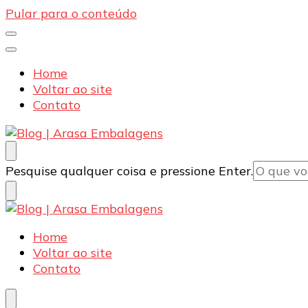
Pular para o conteúdo
Home
Voltar ao site
Contato
Blog | Arasa Embalagens
Confira conteúdos sobre embalagens para pizzas, d
Procurando
Pesquise qualquer coisa e pressione Enter.
algo?
Blog | Arasa Embalagens
Confira conteúdos sobre embalagens para pizzas, d
Home
Voltar ao site
Contato