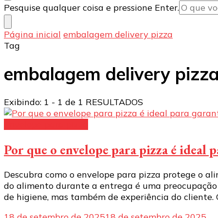
Procurando
Pesquise qualquer coisa e pressione Enter.
algo?
Página inicial
embalagem delivery pizza
Tag
embalagem delivery pizz
Exibindo: 1 - 1 de 1 RESULTADOS
Envelope para pizza
Por que o envelope para pizza é ideal 
Descubra como o envelope para pizza protege o ali
do alimento durante a entrega é uma preocupação 
de higiene, mas também de experiência do cliente.
18 de setembro de 2025
18 de setembro de 2025