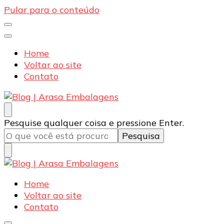
Pular para o conteúdo
Home
Voltar ao site
Contato
Blog | Arasa Embalagens
Confira conteúdos sobre embalagens para pizzas,
Procurando
Pesquise qualquer coisa e pressione Enter.
doces e salgados. Tudo para seu comércio com a
algo?
qualidade Arasa. Leia nossos conteúdos!
Blog | Arasa Embalagens
Confira conteúdos sobre embalagens para pizzas,
Home
doces e salgados. Tudo para seu comércio com a
Voltar ao site
qualidade Arasa. Leia nossos conteúdos!
Contato