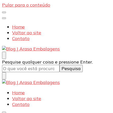
Pular para o conteúdo
Home
Voltar ao site
Contato
Blog | Arasa Embalagens
Confira conteúdos sobre embalagens para pizzas,
Procurando
Pesquise qualquer coisa e pressione Enter.
doces e salgados. Tudo para seu comércio com a
algo?
qualidade Arasa. Leia nossos conteúdos!
Blog | Arasa Embalagens
Confira conteúdos sobre embalagens para pizzas,
Home
doces e salgados. Tudo para seu comércio com a
Voltar ao site
qualidade Arasa. Leia nossos conteúdos!
Contato