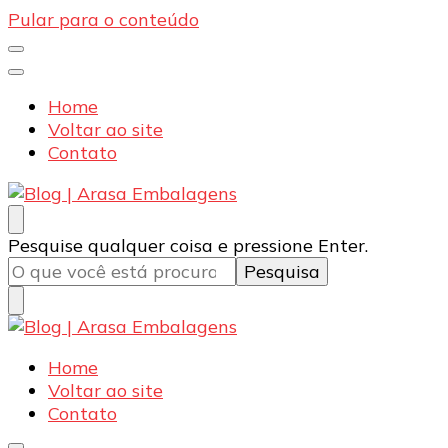
Pular para o conteúdo
Home
Voltar ao site
Contato
Blog | Arasa Embalagens
Confira conteúdos sobre embalagens para pizzas,
Procurando
Pesquise qualquer coisa e pressione Enter.
doces e salgados. Tudo para seu comércio com a
algo?
qualidade Arasa. Leia nossos conteúdos!
Blog | Arasa Embalagens
Confira conteúdos sobre embalagens para pizzas,
Home
doces e salgados. Tudo para seu comércio com a
Voltar ao site
qualidade Arasa. Leia nossos conteúdos!
Contato