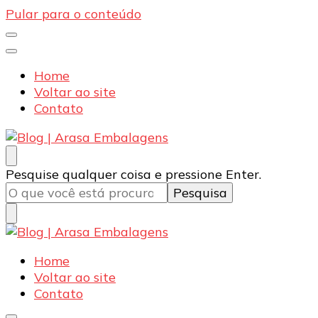
Pular para o conteúdo
Home
Voltar ao site
Contato
Blog | Arasa Embalagens
Confira conteúdos sobre embalagens para pizzas,
Procurando
Pesquise qualquer coisa e pressione Enter.
doces e salgados. Tudo para seu comércio com a
algo?
qualidade Arasa. Leia nossos conteúdos!
Blog | Arasa Embalagens
Confira conteúdos sobre embalagens para pizzas,
Home
doces e salgados. Tudo para seu comércio com a
Voltar ao site
qualidade Arasa. Leia nossos conteúdos!
Contato