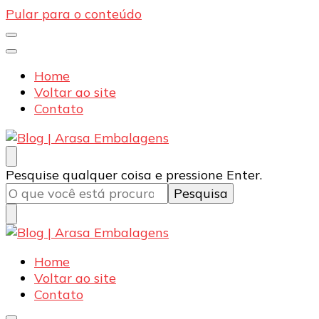
Pular para o conteúdo
Home
Voltar ao site
Contato
Blog | Arasa Embalagens
Confira conteúdos sobre embalagens para pizzas,
Procurando
Pesquise qualquer coisa e pressione Enter.
doces e salgados. Tudo para seu comércio com a
algo?
qualidade Arasa. Leia nossos conteúdos!
Blog | Arasa Embalagens
Confira conteúdos sobre embalagens para pizzas,
Home
doces e salgados. Tudo para seu comércio com a
Voltar ao site
qualidade Arasa. Leia nossos conteúdos!
Contato