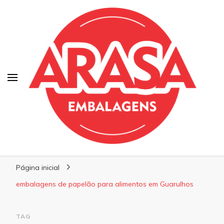
Blog | Arasa Embalagens
Confira conteúdos sobre embalagens para
Página inicial
pizzas, doces e salgados. Tudo para seu
comércio com a qualidade Arasa. Leia nossos
embalagens de papelão para alimentos em Guarulhos
conteúdos!
TAG