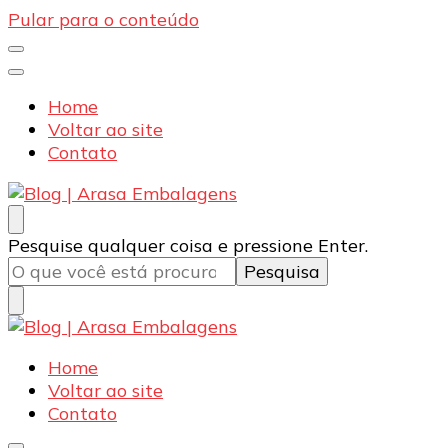
Pular para o conteúdo
Home
Voltar ao site
Contato
Blog | Arasa Embalagens
Confira conteúdos sobre embalagens para pizzas,
Procurando
Pesquise qualquer coisa e pressione Enter.
doces e salgados. Tudo para seu comércio com a
algo?
qualidade Arasa. Leia nossos conteúdos!
Blog | Arasa Embalagens
Confira conteúdos sobre embalagens para pizzas,
Home
doces e salgados. Tudo para seu comércio com a
Voltar ao site
qualidade Arasa. Leia nossos conteúdos!
Contato