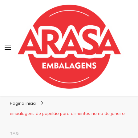
Blog | Arasa Embalagens
Confira conteúdos sobre embalagens para
Página inicial
pizzas, doces e salgados. Tudo para seu
comércio com a qualidade Arasa. Leia nossos
embalagens de papelão para alimentos no rio de janeiro
conteúdos!
TAG