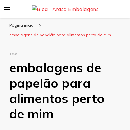
Blog | Arasa Embalagens
Confira conteúdos sobre embalagens para
pizzas, doces e salgados. Tudo para seu
Página inicial
comércio com a qualidade Arasa. Leia nossos
embalagens de papelão para alimentos perto de mim
conteúdos!
TAG
embalagens de
papelão para
alimentos perto
de mim