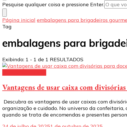
Procurando
Pesquise qualquer coisa e pressione Enter.
algo?
Página inicial
embalagens para brigadeiros gourm
Tag
embalagens para brigade
Exibindo: 1 - 1 de 1 RESULTADOS
Caixas para doces
Vantagens de usar caixa com divisória
Descubra as vantagens de usar caixas com divisóri
organização e cuidado. No universo da confeitaria,
quando se trata de encomendas e presentes persona
24 de julho de 2025
1 de outubro de 2025