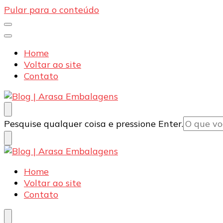
Pular para o conteúdo
Home
Voltar ao site
Contato
Blog | Arasa Embalagens
Confira conteúdos sobre embalagens para pizzas, d
Procurando
Pesquise qualquer coisa e pressione Enter.
algo?
Blog | Arasa Embalagens
Confira conteúdos sobre embalagens para pizzas, d
Home
Voltar ao site
Contato