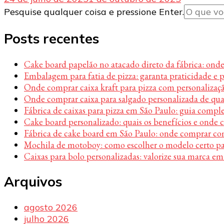
Procurando
Pesquise qualquer coisa e pressione Enter.
algo?
Posts recentes
Cake board papelão no atacado direto da fábrica: ond
Embalagem para fatia de pizza: garanta praticidade e 
Onde comprar caixa kraft para pizza com personalizaç
Onde comprar caixa para salgado personalizada de qu
Fábrica de caixas para pizza em São Paulo: guia compl
Cake board personalizado: quais os benefícios e onde
Fábrica de cake board em São Paulo: onde comprar c
Mochila de motoboy: como escolher o modelo certo par
Caixas para bolo personalizadas: valorize sua marca em
Arquivos
agosto 2026
julho 2026