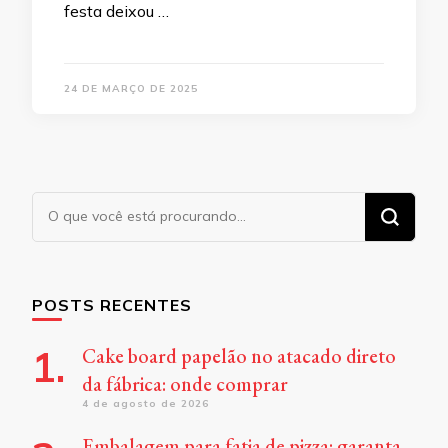
festa deixou …
24 DE MARÇO DE 2025
Procurando
algo?
POSTS RECENTES
Cake board papelão no atacado direto
da fábrica: onde comprar
4 de agosto de 2026
Embalagem para fatia de pizza: garanta