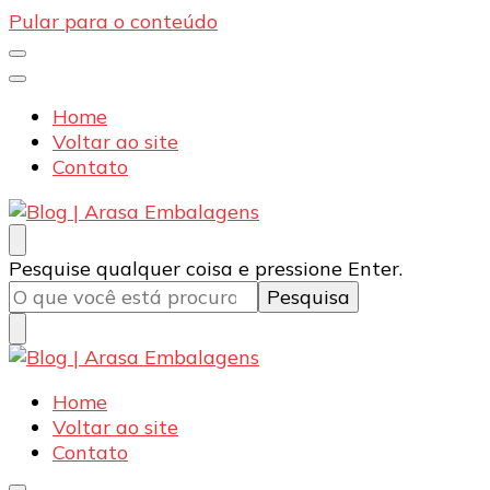
Pular para o conteúdo
Home
Voltar ao site
Contato
Blog | Arasa Embalagens
Confira conteúdos sobre embalagens para pizzas,
Procurando
Pesquise qualquer coisa e pressione Enter.
doces e salgados. Tudo para seu comércio com a
algo?
qualidade Arasa. Leia nossos conteúdos!
Blog | Arasa Embalagens
Confira conteúdos sobre embalagens para pizzas,
Home
doces e salgados. Tudo para seu comércio com a
Voltar ao site
qualidade Arasa. Leia nossos conteúdos!
Contato