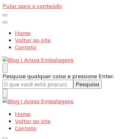
Pular para o conteúdo
Home
Voltar ao site
Contato
Blog | Arasa Embalagens
Confira conteúdos sobre embalagens para pizzas,
Procurando
Pesquise qualquer coisa e pressione Enter.
doces e salgados. Tudo para seu comércio com a
algo?
qualidade Arasa. Leia nossos conteúdos!
Blog | Arasa Embalagens
Confira conteúdos sobre embalagens para pizzas,
Home
doces e salgados. Tudo para seu comércio com a
Voltar ao site
qualidade Arasa. Leia nossos conteúdos!
Contato