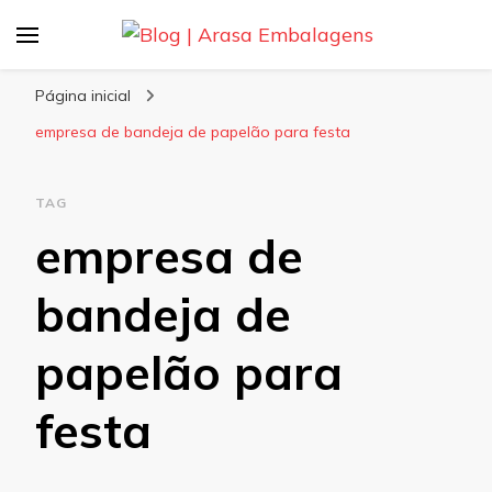
Blog | Arasa Embalagens
Confira conteúdos sobre embalagens para
pizzas, doces e salgados. Tudo para seu
Página inicial
comércio com a qualidade Arasa. Leia nossos
empresa de bandeja de papelão para festa
conteúdos!
TAG
empresa de
bandeja de
papelão para
festa