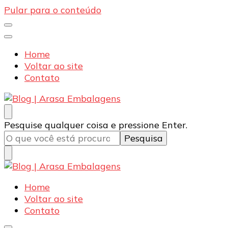
Pular para o conteúdo
Home
Voltar ao site
Contato
Blog | Arasa Embalagens
Confira conteúdos sobre embalagens para pizzas,
Procurando
Pesquise qualquer coisa e pressione Enter.
doces e salgados. Tudo para seu comércio com a
algo?
qualidade Arasa. Leia nossos conteúdos!
Blog | Arasa Embalagens
Confira conteúdos sobre embalagens para pizzas,
Home
doces e salgados. Tudo para seu comércio com a
Voltar ao site
qualidade Arasa. Leia nossos conteúdos!
Contato