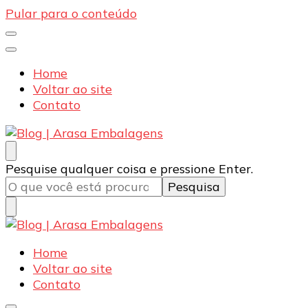
Pular para o conteúdo
Home
Voltar ao site
Contato
Blog | Arasa Embalagens
Confira conteúdos sobre embalagens para pizzas,
Procurando
Pesquise qualquer coisa e pressione Enter.
doces e salgados. Tudo para seu comércio com a
algo?
qualidade Arasa. Leia nossos conteúdos!
Blog | Arasa Embalagens
Confira conteúdos sobre embalagens para pizzas,
Home
doces e salgados. Tudo para seu comércio com a
Voltar ao site
qualidade Arasa. Leia nossos conteúdos!
Contato