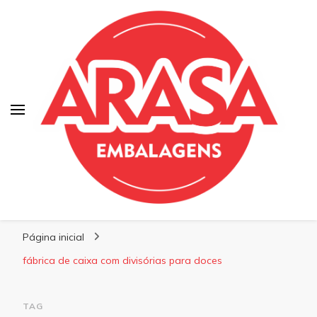
Blog | Arasa Embalagens
Confira conteúdos sobre embalagens para
Página inicial
pizzas, doces e salgados. Tudo para seu
comércio com a qualidade Arasa. Leia nossos
fábrica de caixa com divisórias para doces
conteúdos!
TAG